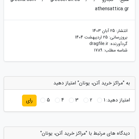
athensattica.gr
انتشار:
25 آبان 1403
بروزرسانی:
25 اردیبهشت 1404
گردآورنده:
dragfile.ir
شناسه مطلب: 1789
به "مراکز خرید آتن، یونان" امتیاز دهید
امتیاز دهید:
1
2
3
4
5
رای
دیدگاه های مرتبط با "مراکز خرید آتن، یونان"