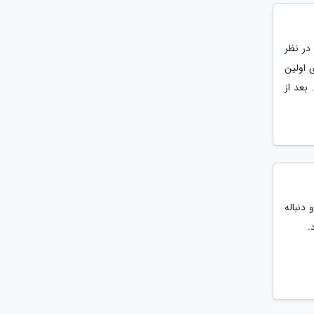
 در نظر
 اولین
بعد از
(George Romero)، کارگردان فیلم هایی مثل Night of the Living Dead و دنباله