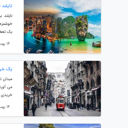
تایلند 
تایلند 
خوشمزه ت
یک تعطی
14 بهمن 1403
یک خرید
میدان ت
می آورن
خریدی که
14 بهمن 1403