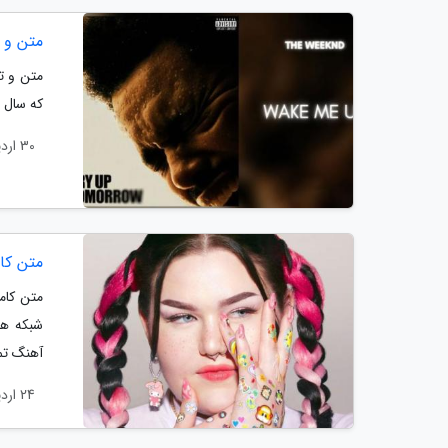
متن و ترجمه آه
که سال 2025 منتشر شده و مقدمه این مجموعه بیست و چهار ترکِ هست.
30 اردیبهشت 1404
متن کامل و ترجم
شبکه ها
آهنگ تما
24 اردیبهشت 1404