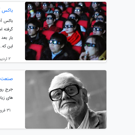
باکس آفیس 2018 
گرفته ا
بار بعد
این که...
2 اردیبهشت 1404
صنعت ب
های زیاد آن، د
31 فروردین 1404