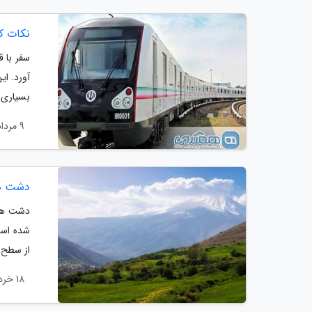
نکات ک
سفر با ق
آورد. ای
بسیاری 
9 مرداد 1404
دشت هو
دشت هویج
از سطح د
18 خرداد 1404