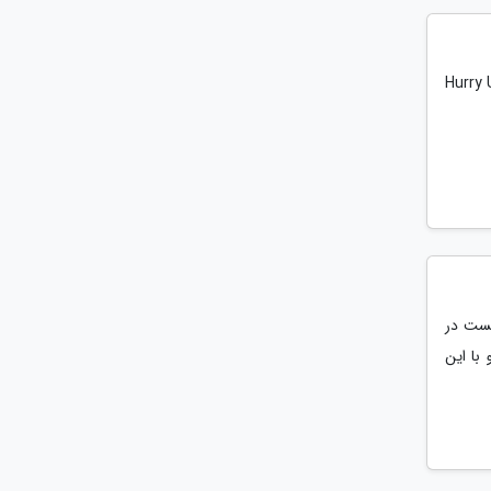
از آلبوم Hurry Up Tomorrow
 که خیلی سریع تونست در
با این