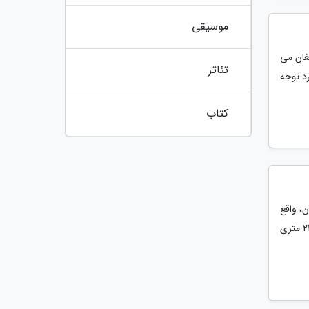
موسیقی
مغان می
تئاتر
د توجه
کتاب
، واقع
شده است. این منطقه زیبا و دلپذیر که به دشت گرچال نیز شناخته می گردد، با ارتفاع 2400 متری