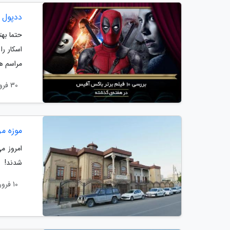
ددپول و تمام! آنالی
حتما بهت
اسکار ر
مراسم ها
30 فروردین 1404
موزه مر
امروز م
شدند!
10 فروردین 1404