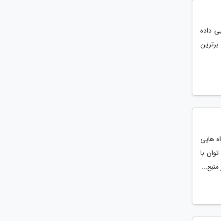
ی داده
 برترین
ه هایی
وان با
نبع...