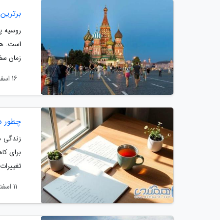
برترین 
روسیه پ
است. هر 
زمان سفر
16 اسفند 1403
چطور در
زندگی د
برای کا
تغییرات
11 اسفند 1403