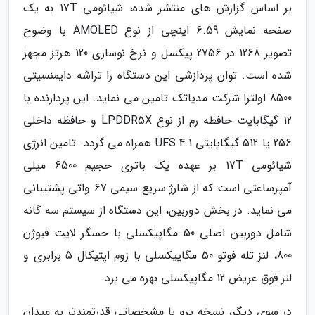
بر اساس گزارش های منتشر شده، شیائومی 17T به یک
صفحه نمایش 6.59 اینچی از نوع AMOLED با وضوح
تصویر 1268 در 2756 پیکسل و نرخ نوسازی 120 هرتز مجهز
شده است. توان پردازشی این دستگاه را تراشه دایمنسیتی
8500 اولترا شرکت مدیاتک تامین می نماید. این پردازنده با
12 گیگابایت حافظه رم از نوع LPDDR5X و حافظه داخلی
256 یا 512 گیگابایتی UFS 4.1 همراه می گردد. تامین انرژی
شیائومی 17T بر عهده یک باتری حجیم 6500 میلی
آمپرساعتی است که از شارژ سریع سیمی 67 واتی پشتیبانی
می نماید. در بخش دوربین، این دستگاه از سیستم سه گانه
شامل دوربین اصلی 50 مگاپیکسلی با حسگر لایت فیوژن
800، لنز تله فوتو 50 مگاپیکسلی با زوم اپتیکال 5 برابری و
لنز فوق عریض 12 مگاپیکسلی بهره می برد.
در سوی دیگر، نسخه پرو با مشخصاتی قدرتمندتر به میدان