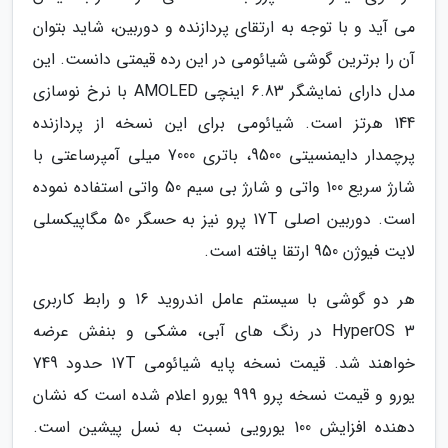
می آید و با توجه به ارتقای پردازنده و دوربین، شاید بتوان
آن را برترین گوشی شیائومی در این رده قیمتی دانست. این
مدل دارای نمایشگر 6.83 اینچی AMOLED با نرخ نوسازی
144 هرتز است. شیائومی برای این نسخه از پردازنده
پرچمدار دایمنسیتی 9500، باتری 7000 میلی آمپرساعتی با
شارژ سریع 100 واتی و شارژ بی سیم 50 واتی استفاده نموده
است. دوربین اصلی 17T پرو نیز به حسگر 50 مگاپیکسلی
لایت فیوژن 950 ارتقا یافته است.
هر دو گوشی با سیستم عامل اندروید 16 و رابط کاربری
HyperOS 3 در رنگ های آبی، مشکی و بنفش عرضه
خواهند شد. قیمت نسخه پایه شیائومی 17T حدود 749
یورو و قیمت نسخه پرو 999 یورو اعلام شده است که نشان
دهنده افزایش 100 یورویی نسبت به نسل پیشین است.