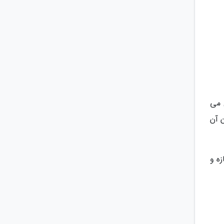
 می
ن آن
ه و