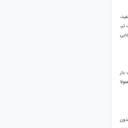
فید،
تر،
ابی
دار
ولا
دون