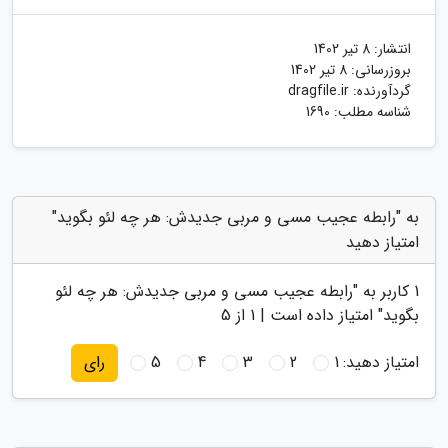
انتشار:
8 تیر 1402
بروزرسانی:
8 تیر 1402
گردآورنده:
dragfile.ir
شناسه مطلب: 1690
به "رابطه عجیب مسی و مربی جدیدش: هر چه لئو بگوید"
امتیاز دهید
1
کاربر به "
رابطه عجیب مسی و مربی جدیدش: هر چه لئو
بگوید
" امتیاز داده است |
1
از 5
امتیاز دهید:
1
2
3
4
5
رای