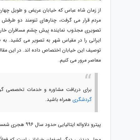
از زمان شاه عباس که خیابان عریض و طویل چها
مردم قرار می گرفت، چنارهای تنومند دو طرفش 
تصویری مجذوب نماینده پیش چشم مسافران خارجی قر
ایرانی را در مقیاس شهر به تصویر می کشید. به 
توصیف این خیابان اختصاص داده اند. در این مقاله 
معاصر مرور می کنیم.
برای دریافت مشاوره و خدمات تخصصی گرد
گردشگری
همراه باشید.
پیترو دلاواله ایتالیایی حدود سال 996 هجری شمسی خیابان چهارباغ را با برترین خیابان های ایتالیا مقایسه کرد:
محل دیدنیی دیگر اصفهان خیابانی است که فعلاً