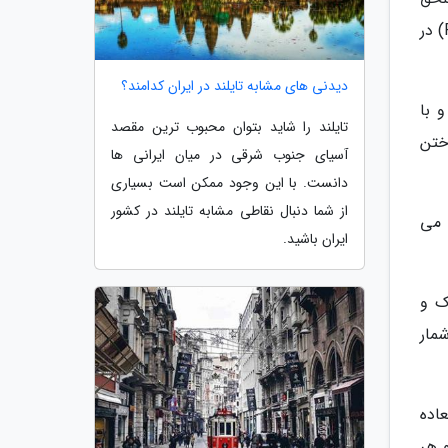
شوند، کاملا در وسط قرار خواهد گرفت. طول این خیابان 3-4 کیلومتر و عرض آن شاید دو برابر پونته موله (Ponte Molle) در
دیدنی های مشابه تایلند در ایران کدامند؟
 با
تایلند را شاید بتوان محبوب ترین مقصد
ختن
آسیای جنوب شرقی در میان ایرانی ها
دانست. با این وجود ممکن است بسیاری
از شما دنبال نقاطی مشابه تایلند در کشور
 می
ایران باشید.
ک و
مار
عاده
 هر