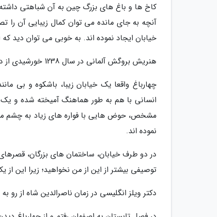
کاخ ها و باغ های بزرگ چین به آن شباهتی داشته 
آنچه به جای مانده می توان کمال زیبایی آن را 
خیابان ایجاد نموده اند. به خوبی می توان دید که
هنریش بروگش آلمانی در سال 1238 خورشیدی از درآمیختگی شکوه طبیعت و هنر انسان در این خیابان نوشت:
چهارباغ واقعا یک خیابان زیبا، باشکوه و بی مان
انسانی با هم به طور هماهنگ آمیخته شده و یک ا
مشخص، حوض هایی با فواره های زیاد به چشم می خو
نموده اند.
در دو طرف خیابان، ساختمان های بزرگان، قصرهای 
توصیفی بیشتر از این از من نخواهید؛ زیرا این از
دکتر ویلز انگلیسی در زمان ناصرالدین شاه از رو به
در فصل تابستان به اصفهان رفتم و از چهارباغ دی