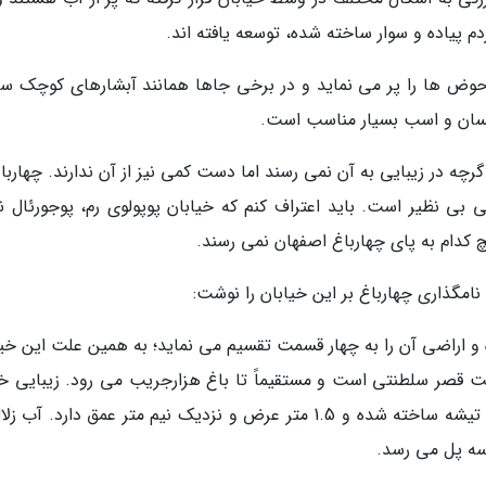
دم پیاده و سوار ساخته شده، توسعه یافته اند.
حوض ها را پر می نماید و در برخی جاها همانند آبشارهای کوچک سرا
نسان و اسب بسیار مناسب است.
رچه در زیبایی به آن نمی رسند اما دست کمی نیز از آن ندارند. چهاربا
 بی نظیر است. باید اعتراف کنم که خیابان پوپولوی رم، پوجورئال نا
چ کدام به پای چهارباغ اصفهان نمی رسند.
امگذاری چهارباغ بر این خیابان را نوشت:
ه و اراضی آن را به چهار قسمت تقسیم می نماید؛ به همین علت این خیا
 پشت قصر سلطنتی است و مستقیماً تا باغ هزارجریب می رود. زیبایی 
این خیابان به خاطر نهر وسط آن است که از سنگ تیشه ساخته شده و 1.5 متر عرض و نزدیک نیم متر عمق دارد. آ
 سه پل می رسد.