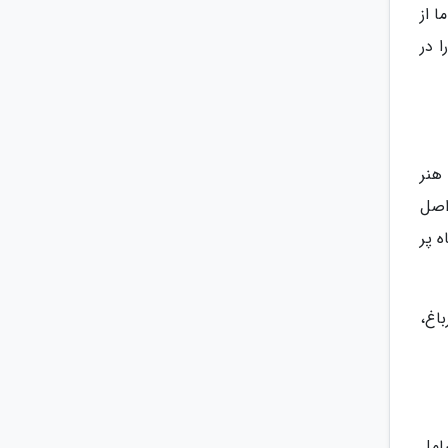
 از
 در
هنر
اصل
 پر
اغ،
امل