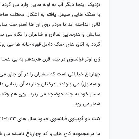
نزدیک اینجا دیگر آب به لوله هایی وارد می گردد ک
با سنگ هایی صیقل یافته به اشکال مختلف ساخت
قالی انداخته اند تا مردم روی آن ها استراحت نم
نمایش و هنرنمایی نقالان و شاعران را نگاه می ن
گردد به اتاق های خنک داخل قهوه خانه ها می روند
ژان اوتر فرانسوی در نیمه قرن هجدهم به بی همتا ب
چهارباغ خیابانی است که سفیران را در آن جای می
و سه پل) می پیوندد. درختان چنار به آن زیبایی د
مسیر خود به چند حوضچه می ریزد. روی هم رفته، ج
شمار می رود.
کنت دو گوبینوی فرانسوی حدود سال های 1233-1234 شمسی تنها کاخ ها و باغ های بزرگ چین را همتای چهارباغ دانست:
ما در مجموعه کاخ هایی، که چهارباغ نامیده می ش