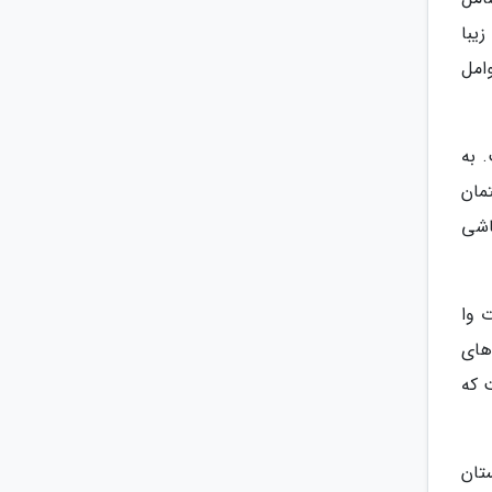
یبا
امل
 به
مان
اشی
 وا
های
 که
تان