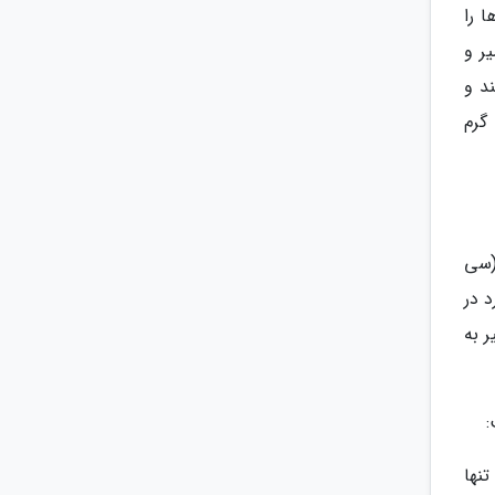
 را
ر و
د و
گرم
(سی
 در
 به
نها