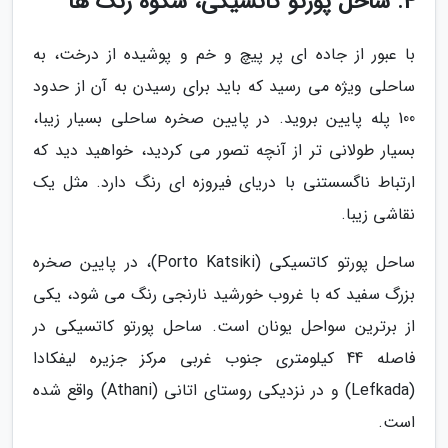
4. ساحل پورتو کاتسیکی، شکوه رنگ ها
با عبور از جاده ای پر پیچ و خم و پوشیده از درخت، به
ساحلی ویژه می رسید که باید برای رسیدن به آن از حدود
100 پله پایین بروید. در پایین صخره ساحلی بسیار زیبا،
بسیار طولانی تر از آنچه تصور می کردید، خواهید دید که
ارتباط ناگسستنی با دریای فیروزه ای رنگ دارد. مثل یک
نقاشی زیبا.
ساحل پورتو کاتسیکی (Porto Katsiki)، در پایین صخره
بزرگ سفید که با غروب خورشید نارنجی رنگ می شود، یکی
از برترین سواحل یونان است. ساحل پورتو کاتسیکی در
فاصله 44 کیلومتری جنوب غربی مرکز جزیره لیفکادا
(Lefkada) و در نزدیکی روستای اتانی (Athani) واقع شده
است.