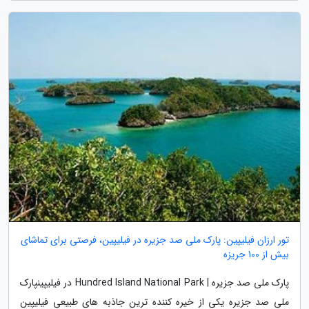
تور ارزان فیلیپین: پارک ملی صد جزیره در فیلیپین، فرصتی برای تماشای
بیش از 100 جریزه
پارک ملی صد جزیره | Hundred Island National Park در فیلیپینپارک
ملی صد جزیره یکی از خیره کننده ترین جاذبه های طبیعی فیلیپین