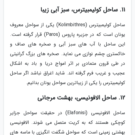
11. ساحل کولیمبیترس، سبز آبی زیبا
ساحل کولیمبیترس (Kolimbithres) یکی از سواحل معروف
یونان است که در جزیره پاروس (Paros) قرار گرفته است.
این ساحل با آب های سبز آبی و صخره های صاف و
خاکستری چشم نوازی می نماید. صخره های بزرگ گرانیتی
در طی قرون متمادی بر اثر امواج دریا و باد به اشکال
عجیب و غریب فرم گرفته اند. شاید اغراق نباشد اگر ساحل
کولیمبیترس را یکی از زیباترین سواحل یونان بدانیم.
12. ساحل الافونیسی، بهشت مرجانی
ساحل الافونیسی (Elafonisi) در حقیقت سواحل جزایر
کوچکی هستند که به کریت متصل می شوند. الافونیسی
بهشتی زمینی است که سواحل شگفت انگیزی با ماسه های