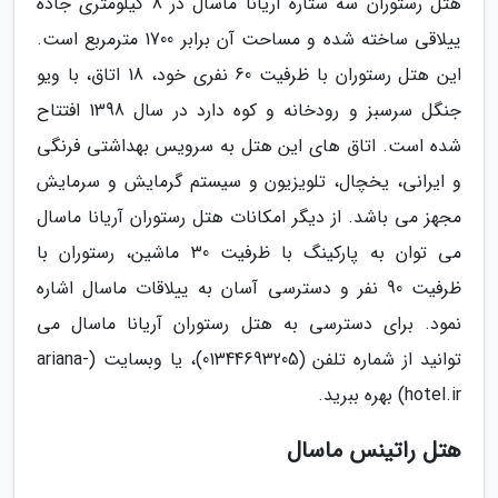
هتل رستوران سه ستاره آریانا ماسال در 8 کیلومتری جاده
ییلاقی ساخته شده و مساحت آن برابر 1700 مترمربع است.
این هتل رستوران با ظرفیت 60 نفری خود، 18 اتاق، با ویو
جنگل سرسبز و رودخانه و کوه دارد در سال 1398 افتتاح
شده است. اتاق های این هتل به سرویس بهداشتی فرنگی
و ایرانی، یخچال، تلویزیون و سیستم گرمایش و سرمایش
مجهز می باشد. از دیگر امکانات هتل رستوران آریانا ماسال
می توان به پارکینگ با ظرفیت 30 ماشین، رستوران با
ظرفیت 90 نفر و دسترسی آسان به ییلاقات ماسال اشاره
نمود. برای دسترسی به هتل رستوران آریانا ماسال می
توانید از شماره تلفن (01344693205)، یا وبسایت (ariana-
hotel.ir) بهره ببرید.
هتل راتینس ماسال