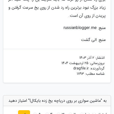
زیاد بزرگ نبود برترین راه رد شدن از روی یخ سرعت گرفتن و
پریدن از روی آن است.
منبع: russianblogger.me
منبع: الی گشت
انتشار:
2 آذر 1403
بروزرسانی:
25 اردیبهشت 1404
گردآورنده:
dragfile.ir
شناسه مطلب: 1793
به "ماشین سواری بر روی دریاچه یخ زده بایکال!" امتیاز دهید