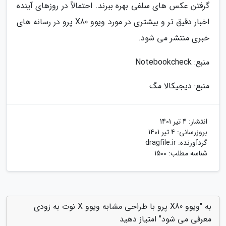
گرفتن عکس های سلفی بهره ببرند. احتمالاً در روزهای آینده
اخبار دقیق تر و بیشتری در مورد ویوو X80 پرو در رسانه های
خبری منتشر می شود.
منبع: Notebookcheck
منبع: دیجیکالا مگ
انتشار:
4 تیر 1401
بروزرسانی:
4 تیر 1401
گردآورنده:
dragfile.ir
شناسه مطلب: 1500
به "ویوو X80 پرو با طراحی مشابه ویوو X نوت به زودی
معرفی می شود" امتیاز دهید