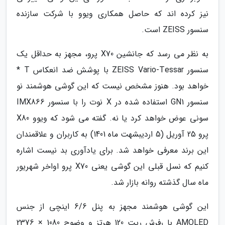
نیز کرده اند که حاصل همکاری ویوو با شرکت سازنده
سنسور ZEISS است.
به نظر می رسد که جانشین X70 پرو، مجهز به حداقل یک
سنسور ZEISS Vario-Tessar با پوشش ضد انعکاس T *
خواهد بود. هنوز مشخص نیست که این گوشی هوشمند نو
سنسور GN1 استفاده شده در X نوت را با سنسور IMX866
سونی عوض خواهد کرد یا نه. گفته می شود که ویوو X80
پرو 25 آوریل (5 اردیبشهت ماه 1401) به کاربران و علاقمندان
این برند معرفی خواهد شد. برای یادآوری بد نیست اشاره
کنیم که نسل قبلی این گوشی یعنی X70 پرو اواخر شهریور
ماه سال گذشته روانه بازار شد.
این گوشی هوشمند مجهز به پنل 6/6 اینچی از جنس
AMOLED با رفرش ریت 120 هرتز و وضوح 1080 × 2376