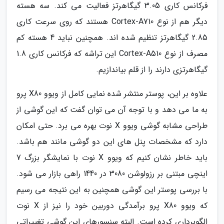
فرکانس کاری 3.05 گیگاهرتز فعالیت می کند. سه هسته
دیگر هم از نوع Cortex-A710 هستند که روی سرعت کاری
2.85 گیگاهرتز تنظیم شده اند. همچنین نباید 4 هسته کم
مصرف از نوع Cortex-A510 این تراشه که فرکانس کاری 1.8
گیگاهرتزی دارند را از قلم بیاندازیم.
علاوه بر این، پوستر منتشر شده نمایی کامل از ویوو X80 پرو
به ما می دهد و با توجه آن می توان گفت که این گوشی از
طراحی مشابه گوشی ویوو X نوت بهره می برد. حتی امکان
دارد که مشخصات پنل های این دو گوشی مانند هم باشد.
باید خاطر نشان کنیم که ویوو X نوت با نمایشگر بزرگ 7
اینچی مبتنی بر رزولوشن 3080 در 1440 راهی بازار می شود.
با بررسی پوستر این گوشی همچنین به این نتیجه می رسیم
که ویوو X80 پرو برآمدگی دوربین خود را نیز از X نوت
الگوبرداری کرده است. البته سنسورهای این گوشی تغییراتی